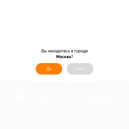
Скидка (0)
Флаер (0)
Вы находитесь в городе
Москва
?
Да
Нет
загрузить в
загрузить в
App Store
Google Play
+7 495 649-649-1