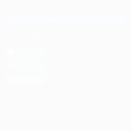
Для звонка из Москвы
и регионов России
Связаться с нами
МОБИЛЬНОЕ ПРИЛОЖЕНИЕ
загрузить в
App Store
загрузить в
Google Play
загрузить в
AppGallery
КОМПАНИЯ
ИНФОРМАЦИЯ