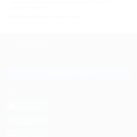
используйте по максимуму возможности нашего
кешбэк-сервиса!
Подробные правила кэшбэка здесь
+7 495 649-649-1
Для звонка из Москвы
и регионов России
Связаться с нами
МОБИЛЬНОЕ ПРИЛОЖЕНИЕ
загрузить в
App Store
загрузить в
Google Play
загрузить в
AppGallery