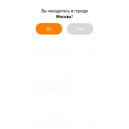
Вы находитесь в городе
5.13%
Москва
?
Кэшбэк
Да
Нет
3.2%
Кэшбэк
800 ₽
Кэшбэк
234 ₽
Кэшбэк