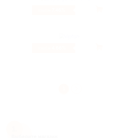
7.46%
Кэшбэк
4.66%
Кэшбэк
1
Выберите магазин