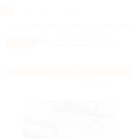
Услуги
Отели
Туры
Промокоды
Кэшбэк
Афиша 
Все скидки
- в мобильном приложении!
Скачать сейчас!
Главная
Туры
Россия
Туры в Адыгею
Туры в Адыгею
Без сортировки