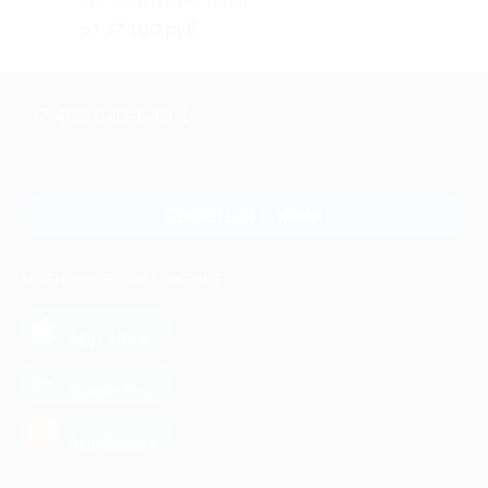
пос. Каменномостский,
Аминовская ул, д. 4
от 37 100 руб.
+7 495 649-649-1
Для звонка из Москвы
и регионов России
Связаться с нами
МОБИЛЬНОЕ ПРИЛОЖЕНИЕ
загрузить в
App Store
загрузить в
Google Play
загрузить в
AppGallery