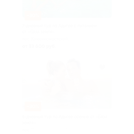
–30%
7-дневный тур по Адыгее с питанием
от «База земля»
пос. Каменномостский,
Аминовская ул, д. 4
от 33 600 руб.
–30%
8-дневный тур по Адыгее осенью от «База
земля»
пос. Каменномостский,