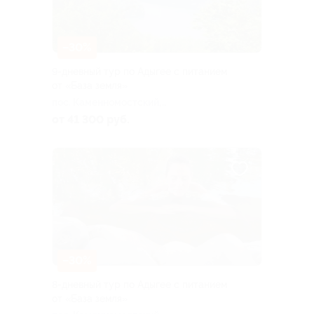
–30%
9-дневный тур по Адыгее с питанием
от «База земля»
пос. Каменномостский,
Аминовская ул, д. 4
от 41 300 руб.
–30%
8-дневный тур по Адыгее с питанием
от «База земля»