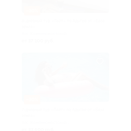
–30%
8-дневный тур «Лайт» по Адыгее от «База
земля»
пос. Каменномостский,
Аминовская ул, д. 4
от 37 100 руб.
–30%
7-дневный тур «Лайт» по Адыгее от «База
земля»
пос. Каменномостский,
Аминовская ул, д. 4
от 33 600 руб.