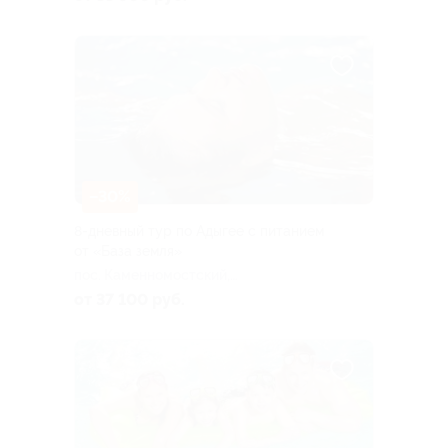
–30%
8-дневный тур по Адыгее с питанием
от «База земля»
пос. Каменномостский,
Аминовская ул, д. 4
от 37 100 руб.