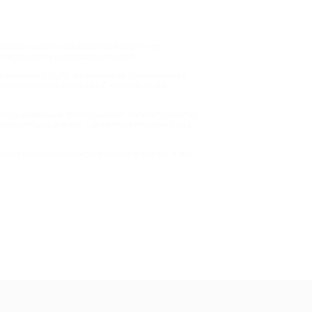
помогает своим пользователям решить эту
йствительно сумасшедшие скидки!
в купон на услугу, вы можете не сомневаться в
слуги высокого качества. С каждым из них
будь новенькое. Кто-то захочет посетить занятия
е раньше были для вас «запретным плодом» из-за
тря на высокую стоимость приемов врачей. У вас