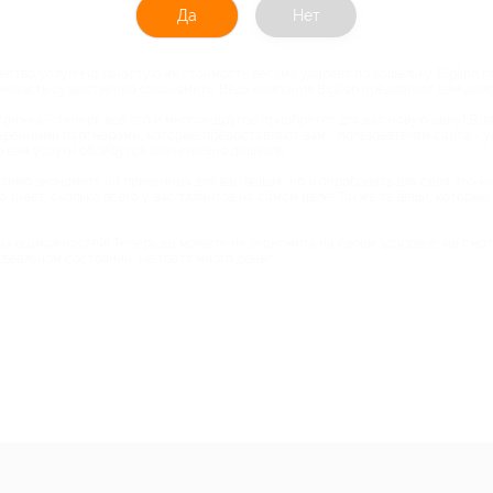
Да
Нет
тво услуг! Но зачастую их стоимость весьма ударяет по кошельку. Biglion 
можность существенно сэкономить. Ведь компания Biglion предлагает вам де
рижка – теперь все это и многое другое приобретет для вас новую цену! Взя
веренными партнерами, которые предоставляют вам - пользователям сайта - у
о вам услуги обойдутся значительно дешевле.
тимо экономить на привычных для вас вещах, но и опробовать для себя что-ни
о знает, сколько всего у вас талантов на самом деле! Также те вещи, которы
ных возможностей! Теперь вы можете не экономить на своем здоровье, не смо
еальном состоянии, не тратя много денег.