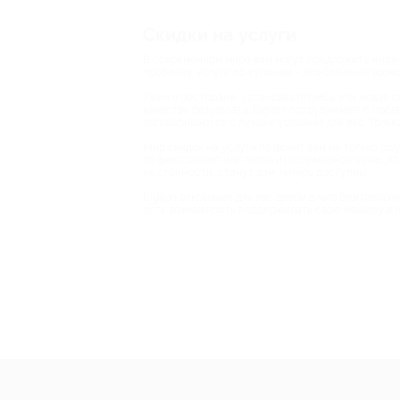
Скидки на услуги
В современном мире вам могут предложить множес
проблему. Услуги по купонам – это отличная воз
Ужин в ресторане, установка пломбы или новая ст
качестве результата. Biglion сотрудничает с про
договариваются о лучших условиях для вас. Тольк
Мир скидок на услуги позволит вам не только ощу
по фехтованию или лепке из полимерной глины. Кт
их стоимости, станут вам теперь доступны.
Biglion открывает для вас двери в мир безгранич
есть возможность поддерживать свою машину в ид