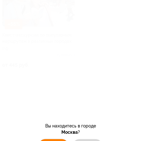
–55%
Квест-экскурсии по популярным
маршрутам в различных городах
РФ
Куплено 3
от 445 руб.
Вы находитесь в городе
Москва
?