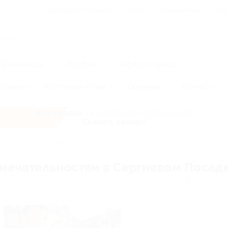
Для Вашего бизнеса
Блог
Франчайзинг
Воп
Промокоды
Кэшбэк
Афиша города
оровье
Рестораны и кафе
Обучение
Фитнес
Все скидки
- в мобильном приложении!
Скачать сейчас!
урсии по достопримечательностям
имечательностям в Сергиевом Посад