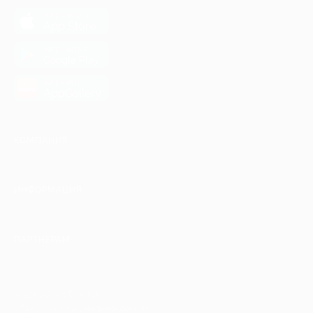
загрузить в
App Store
загрузить в
Google Play
загрузить в
AppGallery
КОМПАНИЯ
ИНФОРМАЦИЯ
ПАРТНЕРАМ
© 2010-2026 BIGLION
Обработка персональных данных