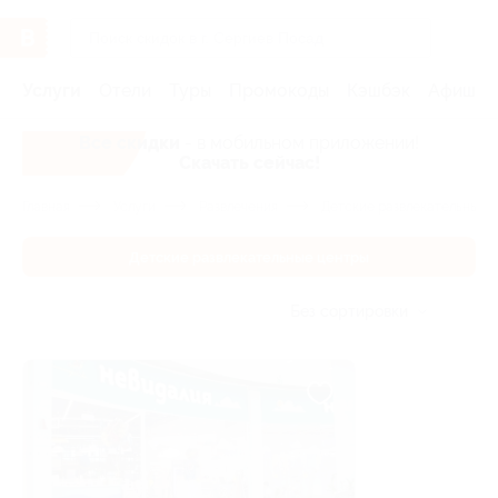
Услуги
Отели
Туры
Промокоды
Кэшбэк
Афиша 
Все скидки
- в мобильном приложении!
Скачать сейчас!
Главная
Услуги
Развлечения
Детские развлекательные 
Детские развлекательные центры
Без сортировки