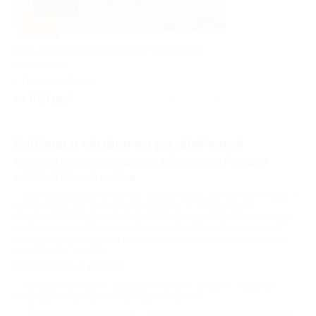
–30%
День развлечений в парке «Невидалия»
со скидкой
г. Сергиев Посад,
Новоугличское ш., д. 85
от 833 руб.
Куплено 280
Купоны и скидки на развлечения
Купоны в парки аттракционов в Сергиевом Посаде и
развлекательные центры
При планировании семейного отдыха нужно учитывать интересы и
детей, и взрослых. Оптимальное решение — отправиться в
развлекательный центр или парк аттракционов в Сергиевом Посаде,
где для каждого найдется занятие по душе. Здесь есть все, чтобы
активно проводить время, заводить новые знакомства и каждый раз
узнавать что-то новое.
Куда сходить с детьми
На Biglion вы можете приобрести купон и получить скидки на
аттракционы. Выбирайте, где будете отдыхать:
Парк под открытым небом — бывает стандартным с привычными