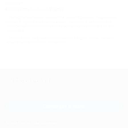
родителей.
Все развлечения — на Biglion
На Biglion ежедневно появляются новые акционные предложения.
Купоны в парки аттракционов можно приобрести на сайте или в
удобном мобильном приложении. Круглосуточно работает служба
поддержки.
Пользуйтесь скидками и подключитесь к Biglion, чтобы узнавать о
новых акциях и получать промокоды!
+7 495 649-649-1
Для звонка из Москвы
и регионов России
Связаться с нами
МОБИЛЬНОЕ ПРИЛОЖЕНИЕ