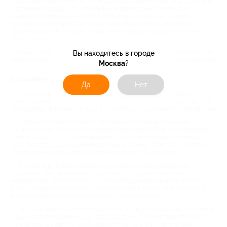
Для самых маленьких в любом развлекательном центре для детей в
Сергиевом Посаде есть отдельные игровые зоны с манежами и
развивающими игрушками (бизибордами, сортерами, мягкими
кубиками и не только). Здесь все продумывается до мелочей и
создаются такие условия, чтобы ребята получили удовольствие от
каждой минуты отдыха.
Совет родителям — пользуйтесь Biglion, ведь с купонами в детский
Вы находитесь в городе
развлекательный центр цена намного выгоднее. Скидки составляют до
Москва
?
90%!
Отдыхайте весело и выгодно всей семьей
Да
Нет
Поход в парк семейного отдыха в оставит много впечатлений не
только у детей, но и у родителей. Многим взрослым нравятся батуты,
скалодромы, игровые аппараты, симуляторы, аэрохоккей и автодромы.
В парке активного отдыха в Сергиевом Посаде развлечения
найдутся и для тех, кто хочет пощекотать нервы. Башни свободного
падения, горки с крутыми виражами, троллеи и веревочные маршруты
не оставят равнодушными любителей экстрима. Покупайте купон на
аттракционы и отдыхайте не только весело, но и выгодно!
Регулярно в парках и развлекательных центрах проводятся
праздники, мастер-классы, шоу, квесты и другие семейные
мероприятия. Дополнительно организаторы предлагают аквагрим,
фото- и видеосъемку. Пользуйтесь скидкой в парке на аттракционы,
чтобы не переплачивать и позволить себе большее.
При покупке купона внимательно читайте условия акции. Например,
в одних развлекательных центрах за детьми присматривают няни и
аниматоры, а в других необходимо обязательное присутствие