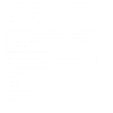
каруселями или тематическим с уникальными аттракционами;
Развлекательный центр в ТЦ — может занимать целый этаж или
быть локальным в виде игровой комнаты;
Специализированное заведение — комната виртуальной
реальности, скалодром и т. д.
С купонами Biglion на посещение парка аттракционов в Сергиевом
Посаде цены существенно ниже. Некоторые заведения предлагают не
только отдых в течение нескольких часов, но и безлимитное
посещение. На сайте можно выбрать оптимальный вариант, а также
изучить отзывы.
Развлечения на любой вкус
В детском развлекательном центре в Сергиевом Посаде собраны
всевозможные варианты увлекательного досуга:
Многоуровневые лабиринты;
Карусели;
Батуты;
Горки;
Скалодромы;
Сухие бассейны;
Конструкторы;
Воздушные пушки;
Аэрохоккей и многое другое.