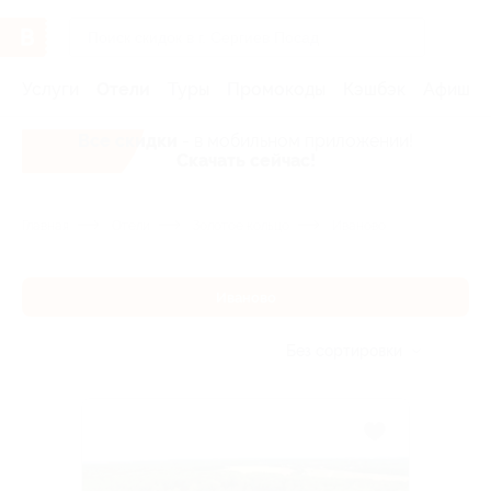
Услуги
Отели
Туры
Промокоды
Кэшбэк
Афиша 
Все скидки
- в мобильном приложении!
Скачать сейчас!
Главная
Отели
Золотое кольцо
Иваново
Иваново
Без сортировки