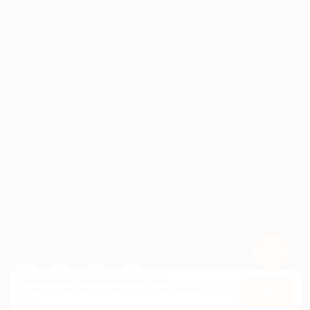
ИНФОРМАЦИЯ
ПАРТНЕРАМ
© 2010-2026 BIGLION
Обработка персональных данных
Пользовательское соглашение
Публичная оферта
Гарантия, поддержка
24 часа и возврат средств
Перейти на полную версию сайта
Используем куки, чтобы сайт работал лучше.
Оставаясь с нами, вы соглашаетесь на использование
файлов
Оk
куки.
Карта