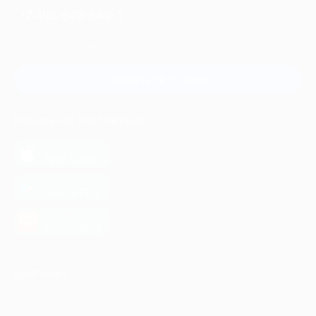
+7 495 649-649-1
Для звонка из Москвы
и регионов России
Связаться с нами
МОБИЛЬНОЕ ПРИЛОЖЕНИЕ
загрузить в
App Store
загрузить в
Google Play
загрузить в
AppGallery
КОМПАНИЯ