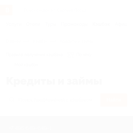
Услуги
Отели
Туры
Промокоды
Кэшбэк
Афиша 
Главная
Кэшбэк
Кредиты и займы
Правила получения кэшбэка
По чеку
Мой кэшбэк
Кредиты и займы
Найти
+7 495 649-649-1