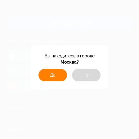
Для звонка из Москвы
и регионов России
Связаться с нами
МОБИЛЬНОЕ ПРИЛОЖЕНИЕ
загрузить в
Вы находитесь в городе
App Store
Москва
?
загрузить в
Google Play
Да
Нет
загрузить в
AppGallery
КОМПАНИЯ
ИНФОРМАЦИЯ