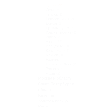
Туапсе
(9)
Сочи
(25)
Темрюк
(1)
Новороссийск
(2)
Домбай
(1)
Приэльбрусье
(2)
Красная поляна
(3)
Адлер
(2)
Анапа
(36)
Геленджик
(13)
Краснодар
(11)
Майкоп
(3)
Нальчик
(2)
Ростов-на-Дону
(1)
Волгоград
(2)
Архыз
(2)
Москва и область
Санкт-Петербург и
область
Карелия
Золотое кольцо
Крым