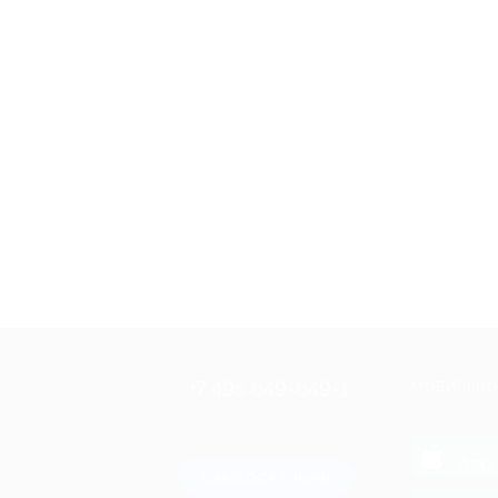
+7 495 649-649-1
МОБИЛЬНО
Для звонка из Москвы
и регионов России
загрузи
App 
Связаться с нами