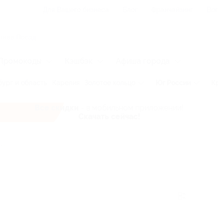
Для Вашего бизнеса
Блог
Франчайзинг
Воп
Промокоды
Кэшбэк
Афиша города
ург и область
Карелия
Золотое кольцо
Юг России
К
Все скидки
- в мобильном приложении!
Скачать сейчас!
се