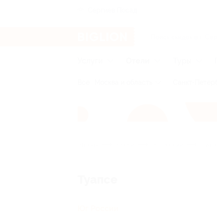
Сергиев Посад
Услуги
Отели
Туры
Все
Москва и область
Санкт-Петерб
Главная
Отели
Юг России
Туап
Туапсе
Юг России