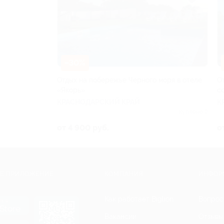
–30%
Отдых на побережье Черного моря в отеле
О
«Якорь»
с
КРАСНОДАРСКИЙ КРАЙ
К
Куплено 2
от 4 900 руб.
о
Е ПРИЛОЖЕНИЕ
КОМПАНИЯ
ИНФОР
Как работает Biglion
Вопрос
ть в
Store
Вакансии
Отзывы