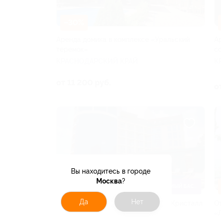
–30%
Аренда домика в комплексе «Уральский
А
теремок»
с
КРАСНОДАРСКИЙ КРАЙ
К
от 11 200 руб.
о
Вы находитесь в городе
Москва
?
–20%
ПОДОГРЕВАЕМЫЙ БАССЕЙН
Да
Нет
Отдых в Лермонтово в гостинице «Кристалл
О
де Люкс»
«