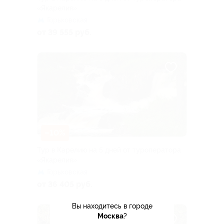
«Якарелия»
Горьковская
от 39 555 руб.
–10%
Тур в Карелию на 5 дней от туроператора
«Якарелия»
Горьковская
от 36 405 руб.
Вы находитесь в городе
Москва
?