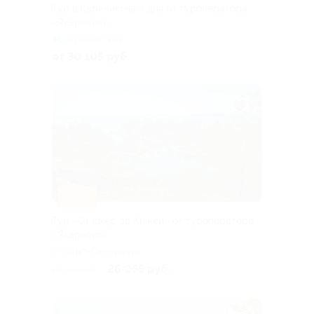
Тур в Карелию на 4 дня от туроператора
«Якарелия»
Горьковская
от 30 105 руб.
–10%
Тур «От шхер до Кижей» от туроператора
«Якарелия»
г. Санкт-Петербург,
Большая Посадская ул, д. 16
26 055 руб.
28 950 руб.