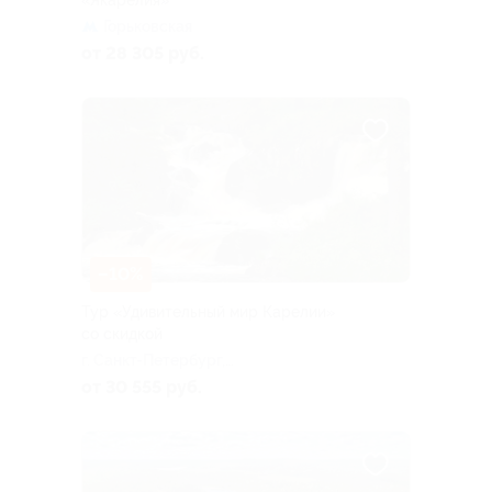
«Якарелия»
Горьковская
от 28 305 руб.
–10%
Тур «Удивительный мир Карелии»
со скидкой
г. Санкт-Петербург,
Большая Посадская ул, д. 16
от 30 555 руб.