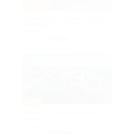
–10%
ЗАПИСАТЬСЯ ОНЛАЙН
«Аршан и горячие источники» от компании
«Лик Байкала»
г. Иркутск,
Дальневосточная ул, д.
6 300 руб.
7 000 руб.
Куплено 2
164/5
–15%
Сборный тур «Белые ночи на Финском
заливе»
Площадь Восстания
47 600 руб.
56 000 руб.