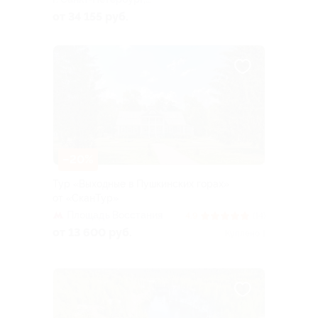
Большая Посадская ул, д. 16
от 34 155 руб.
–20%
Тур «Выходные в Пушкинских горах»
от «СканТур»
Площадь Восстания
4.9
(14)
от 13 600 руб.
Куплено 1