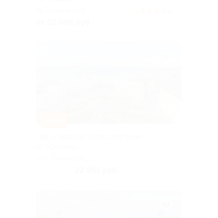
Горьковская
4.5
(6)
от 22 005 руб.
–15%
Тур «Северная сказка для души»
от «Сиалия»
пос. Таманский,
Новороссийский пер, д. 7
22 865 руб.
26 900 руб.