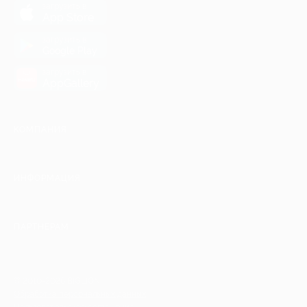
загрузить в
App Store
загрузить в
Google Play
загрузить в
AppGallery
КОМПАНИЯ
ИНФОРМАЦИЯ
ПАРТНЕРАМ
© 2010-2026 BIGLION
Обработка персональных данных