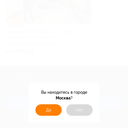
–30%
Проживание в историческом центре
Мурома в отеле X.Room
ВЛАДИМИРСКАЯ ОБЛАСТЬ
от 8 750 руб.
Куплено 117
+7 495 649-649-1
Для звонка из Москвы
и регионов России
Вы находитесь в городе
Москва
?
Связаться с нами
Да
Нет
МОБИЛЬНОЕ ПРИЛОЖЕНИЕ