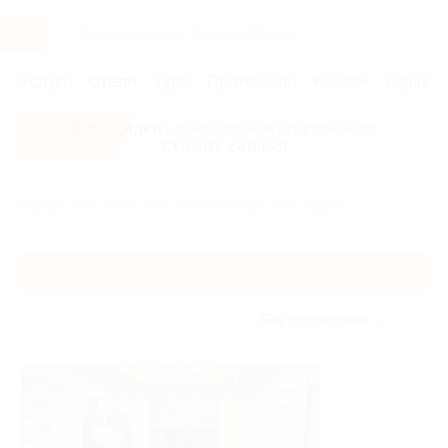
Услуги
Отели
Туры
Промокоды
Кэшбэк
Афиша 
Все скидки
- в мобильном приложении!
Скачать сейчас!
Главная
Отели
Золотое кольцо
Муром
Муром
Без сортировки