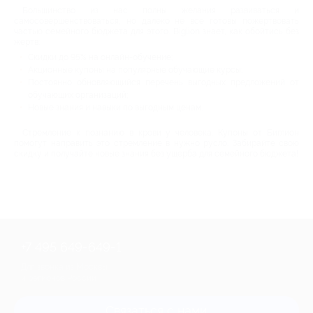
Большинство из нас полны желания развиваться и
самосовершенствоваться, но далеко не все готовы пожертвовать
частью семейного бюджета для этого. Biglion знает, как обойтись без
жертв:
Скидки до 95% на онлайн-обучение;
Акционные купоны на популярные обучающие курсы;
Постоянно обновляющийся перечень выгодных предложений от
обучающих организаций;
Новые знания и навыки по выгодным ценам.
Стремление к познанию в крови у человека. Купоны от Биглион
помогут направить это стремление в нужно русло. Забирайте свою
скидку и получайте новые знания без ущерба для семейного бюджета!
+7 495 649-649-1
Для звонка из Москвы
и регионов России
Связаться с нами