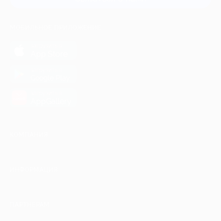
МОБИЛЬНОЕ ПРИЛОЖЕНИЕ
загрузить в
App Store
загрузить в
Google Play
загрузить в
AppGallery
КОМПАНИЯ
ИНФОРМАЦИЯ
ПАРТНЕРАМ