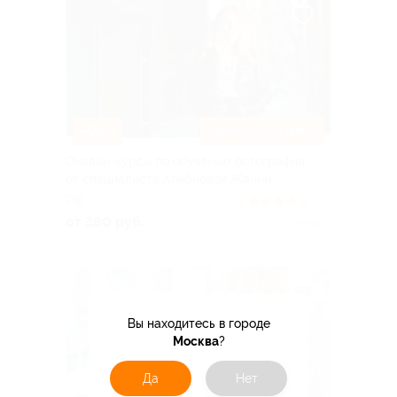
–96%
ДОСТУПНО ОНЛАЙН
Онлайн-курсы по обучению фотографии
от специалиста Хлебновой Жанны
РФ
4.2
(25)
от 380 руб.
Куплено 11
Вы находитесь в городе
Москва
?
Да
Нет