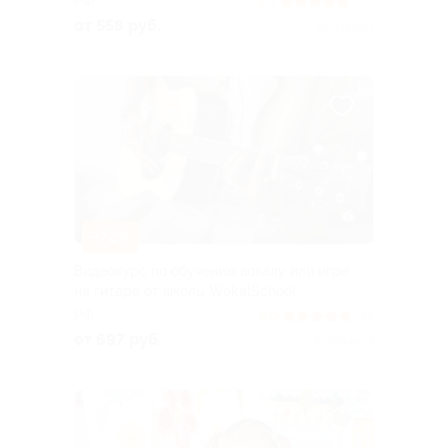
РФ
5.0
(23)
от 558 руб.
Куплено 1
–72%
Видеокурс по обучению вокалу или игре
на гитаре от школы WokalSchool
РФ
5.0
(31)
от 697 руб.
Куплено 4