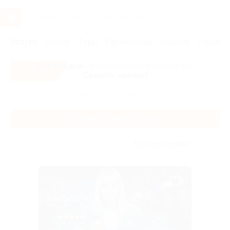
Услуги
Отели
Туры
Промокоды
Кэшбэк
Афиша 
Все скидки
- в мобильном приложении!
Скачать сейчас!
Главная
Услуги
Обучение
Обучающие мастер-классы
Обучающие мастер-классы
Без сортировки