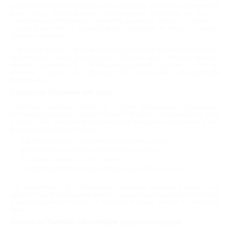
профессиональном развитии или становятся началом собственного
дела. Часто единственным сдерживающим фактором на пути к
самосовершенствованию становится денежный вопрос – стоимость
курсов бывает не по карману всем желающим. И тогда на помощь
приходит Биглион.
Заходите на наш сайт и выбирайте купоны на обучающие курсы от
организаций города. Biglion и его партнеры ценят желание каждого
человека развиваться и совершенствоваться. Поэтому у нас вы
найдете скидки на обучение по различным направлениям
деятельности.
Скидки на обучение для всех
Центры развития, школы и другие обучающие организации
постоянно предлагают акции. Биглион собрал эти предложения у себя
и дарит шанс каждому воспользоваться выгодными условиями. У нас
вы без труда найдете скидки:
В школах красоты и на косметологических курсах;
В автошколах и детских развивающих центрах;
В языковых школах и на ИТ-курсах;
На курсах фотоискусства и творческих мастер-классах.
В зависимости от собственной занятости выбирайте онлайн или
офлайн способ проведения занятий, заручитесь поддержкой от Biglion
в виде акционного купона и получайте новые знания по выгодной
цене.
Купоны от Биглион: обучающие курсы со скидкой