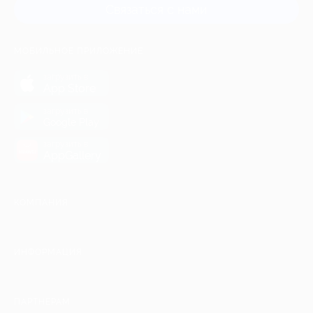
Связаться с нами
МОБИЛЬНОЕ ПРИЛОЖЕНИЕ
загрузить в
App Store
загрузить в
Google Play
загрузить в
AppGallery
КОМПАНИЯ
ИНФОРМАЦИЯ
ПАРТНЕРАМ