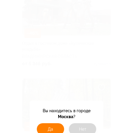
–46%
Отдых в гостевом доме «Купеческая
усадьба»
ВЛАДИМИРСКАЯ ОБЛАСТЬ
от 5 346 руб.
Куплено 5
Вы находитесь в городе
Москва
?
–30%
Да
Нет