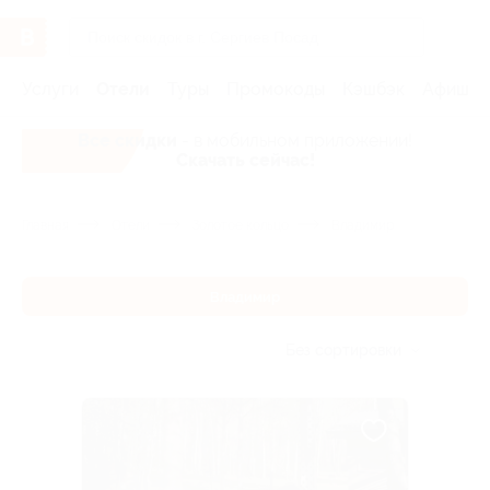
Услуги
Отели
Туры
Промокоды
Кэшбэк
Афиша 
Все скидки
- в мобильном приложении!
Скачать сейчас!
Главная
Отели
Золотое кольцо
Владимир
Владимир
Без сортировки