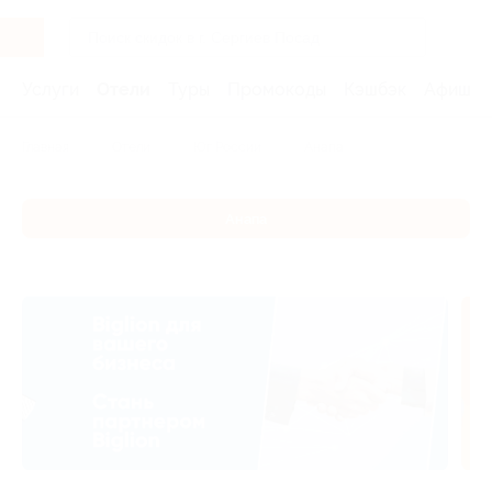
Услуги
Отели
Туры
Промокоды
Кэшбэк
Афиша 
Главная
Отели
Юг России
Анапа
Анапа