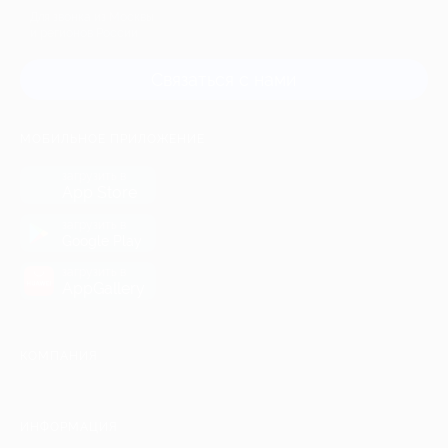
Для звонка из Москвы
и регионов России
Связаться с нами
МОБИЛЬНОЕ ПРИЛОЖЕНИЕ
загрузить в
App Store
загрузить в
Google Play
загрузить в
AppGallery
КОМПАНИЯ
ИНФОРМАЦИЯ