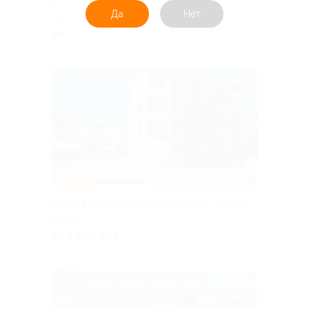
в ГК «Белладжио»
Да
Нет
АНАПА
от 1 750 руб.
Куплено 8
–30%
ДОСТУПНО НА ЛЕТО
Отдых в Анапе в курортном отеле «Шихан»
АНАПА
от 3 500 руб.
Куплено 1