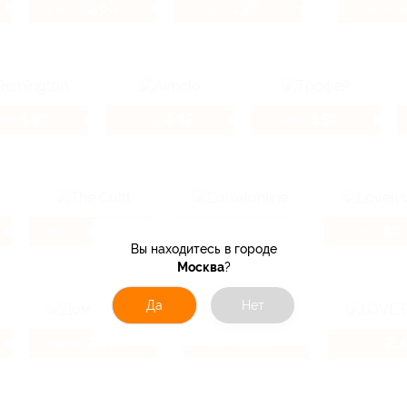
5.6%
1.2%
4
Кэшбэк
Кэшбэк
Кэшбэк
5.9%
4.92%
3.5%
бэк
Кэшбэк
Кэшбэк
4.16%
7.69%
8%
Кэшбэк
Кэшбэк
Кэшбэк
Вы находитесь в городе
Москва
?
Да
Нет
3.85%
5.6%
2.
Кэшбэк
Кэшбэк
Кэшбэк