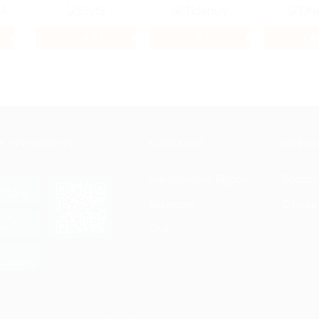
4.61%
8%
4
Кэшбэк
Кэшбэк
Кэшбэк
Е ПРИЛОЖЕНИЕ
КОМПАНИЯ
ИНФОР
Как работает Biglion
Вопрос
ть в
Store
Вакансии
Отзывы
ть в
le Play
Блог
ть в
allery