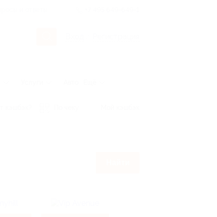
росы и ответы
+7 495 649-649-1
Вход
/
Регистрация
ы
Услуги
Авто
Ещё
т кэшбэк?
По чеку
Мой кэшбэк
Найти