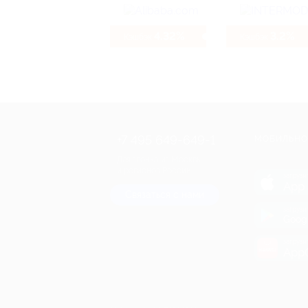
4.32%
3.2%
Кэшбэк
Кэшбэк
+7 495 649-649-1
МОБИЛЬНО
Для звонка из Москвы
и регионов России
загрузи
App 
Связаться с нами
загрузи
Goog
загрузи
AppG