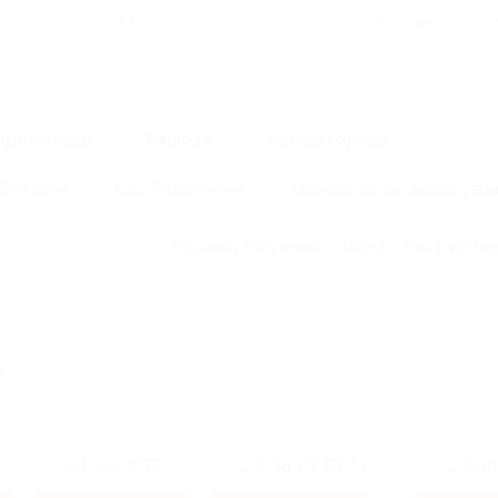
Для Вашего бизнеса
Блог
Франчайзинг
Воп
Промокоды
Кэшбэк
Афиша города
Для дома
Еда
Развлечения
Одежда, обувь, аксессуар
Правила получения кэшбэка
Как работае