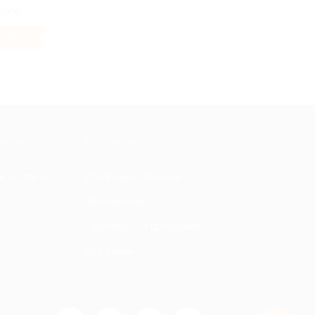
0.8%
МАЦИЯ
ПАРТНЕРАМ
ы и ответы
Для Вашего бизнеса
Франчайзинг
Партнерская программа
Все акции