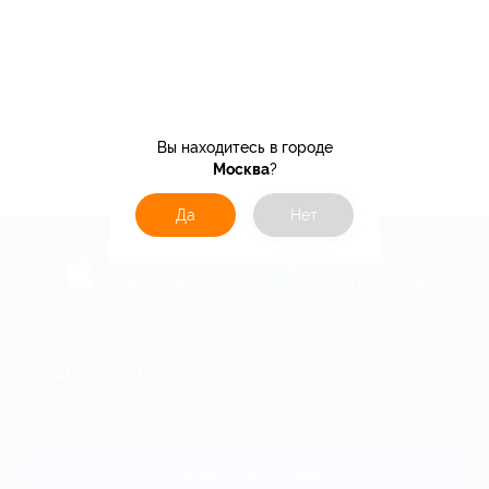
Вы находитесь в городе
Москва
?
Да
Нет
загрузить в
загрузить в
App Store
Google Play
+7 495 649-649-1
Для звонка из Москвы
и регионов России
Связаться с нами