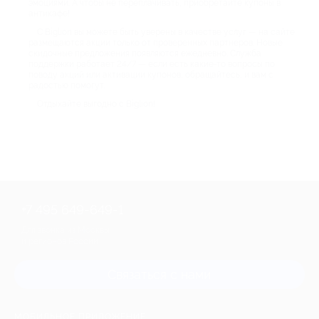
эмоциями. А чтобы не переплачивать, приобретайте купоны в
антикафе!
С Biglion вы можете быть уверены в качестве услуг — на сайте
размещаются акции только от проверенных партнеров. Новые
скидочные предложения появляются ежедневно. Служба
поддержки работает 24/7 — если есть какие-то вопросы по
поводу акций или активации купонов, обращайтесь, и вам с
радостью помогут.
Отдыхайте выгодно с Biglion!
+7 495 649-649-1
Для звонка из Москвы
и регионов России
Связаться с нами
МОБИЛЬНОЕ ПРИЛОЖЕНИЕ