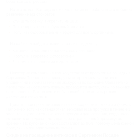
бороться со стрессом.
Но это не все! Вот еще несколько причин попробовать это любимое
развлечение аристократов:
Улучшить осанку и укрепить мышцы;
Потренировать вестибулярный аппарат.
Получить оздоровительный эффект для всего организма.
На сайте вы найдете акции на разные виды услуг:
Катание на лошади по манежу, лесу или полю;
Прогулки в карете с фотосессией;
Знакомство с основами езды верхом.
Некоторые компании не только устраивают прогулки на лошадях в
Сергиевом Посаде, но и проводят мастер-классы, чаепития с
угощениями и познавательные экскурсии по конюшне. Обязательно
перед тем, как оседлать лошадь, проводится инструктаж по технике
безопасности. Важно вести себя спокойно, не делать резких
движений и не шуметь.
Цена конной прогулки зависит от ее продолжительности и формата.
Например, есть как стандартная верховая езда прогулки в течение 1
часа, так и увлекательные квест-прогулки для компании, когда надо
выполнить определенные задания за ограниченный промежуток
времени. По купонам скидки составляют до 90%, поэтому цена конной
прогулки на лошадях очень выгодная.
Скидки на посещение антикафе в Сергиевом Посаде