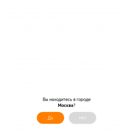
Еще один вариант того, как можно душевно отдохнуть, — это
сходить в тайм-кафе. Особенность заведения такого формата в том,
что здесь гости платят лишь за проведенное время. При этом можно
пользоваться всеми услугами.
Посетите антикафе в Сергиевом Посаде, чтобы почувствовать
особую атмосферу и найти вдохновение. Сюда приходят и семьи и с
детьми, и компании друзей, и влюбленные пары.
Как правило, в тайм-кафе предусмотрены разные функциональные
зоны:
Основной зал — пространство для небольших компаний, где есть
настольные игры, проектор, бар и т. д.;
Коворкинг — помещение для работы и деловых встреч;
Игровые зоны — комнаты, оснащенные приставками, игровыми
столами и не только.
Чем можно заняться в антикафе:
Почитать книги и журналы;
Поиграть в настольные игры и на консоли;
Вы находитесь в городе
Поработать за ноутбуком;
Выпить чай или кофе;
Москва
?
Попробовать вкусные угощения (сладости, снеки и т. д).
Да
Нет
В некоторых заведениях еще живут симпатичные четырехлапые
друзья — кошки, еноты и даже ежи. Посетители могут узнать много
интересного о животных и надолго зарядиться положительными