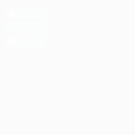
загрузить в
App Store
загрузить в
Google Play
загрузить в
AppGallery
КОМПАНИЯ
ИНФОРМАЦИЯ
ПАРТНЕРАМ
© 2010-2026 BIGLION