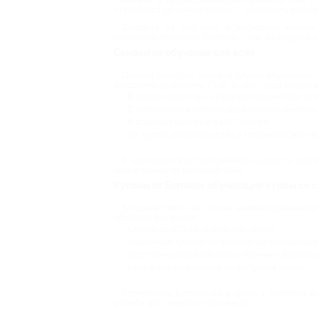
помогают в профессиональном развитии или с
становится денежный вопрос – стоимость курсов
Заходите на наш сайт и выбирайте купоны 
совершенствоваться. Поэтому у нас вы найдете 
Скидки на обучение для всех
Центры развития, школы и другие обучающие 
выгодными условиями. У нас вы без труда найдете
В школах красоты и на косметологических кур
В автошколах и детских развивающих центрах;
В языковых школах и на ИТ-курсах;
На курсах фотоискусства и творческих масте
В зависимости от собственной занятости выбир
новые знания по выгодной цене.
Купоны от Биглион: обучающие курсы со 
Большинство из нас полны желания развиваться
обойтись без жертв:
Скидки до 95% на онлайн-обучение;
Акционные купоны на популярные обучающие 
Постоянно обновляющийся перечень выгодных
Новые знания и навыки по выгодным ценам.
Стремление к познанию в крови у человека. К
ущерба для семейного бюджета!