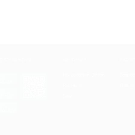
Е ПРИЛОЖЕНИЕ
КОМПАНИЯ
ИНФОР
Как работает Biglion
Вопрос
ть в
Store
Вакансии
Отзывы
ть в
le Play
Блог
ть в
allery