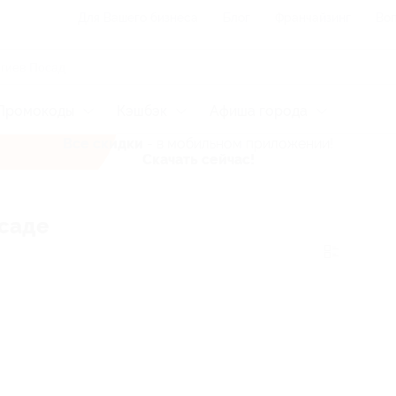
Для Вашего бизнеса
Блог
Франчайзинг
Воп
Промокоды
Кэшбэк
Афиша города
Все скидки
- в мобильном приложении!
Скачать сейчас!
осаде