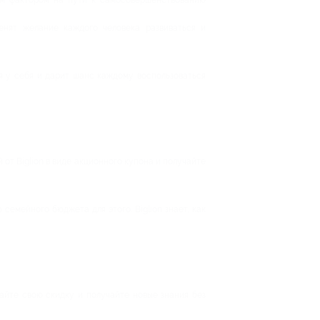
им фактором на пути к самосовершенствованию
енят желание каждого человека развиваться и
я у себя и дарит шанс каждому воспользоваться
от Biglion в виде акционного купона и получайте
семейного бюджета для этого. Biglion знает, как
айте свою скидку и получайте новые знания без