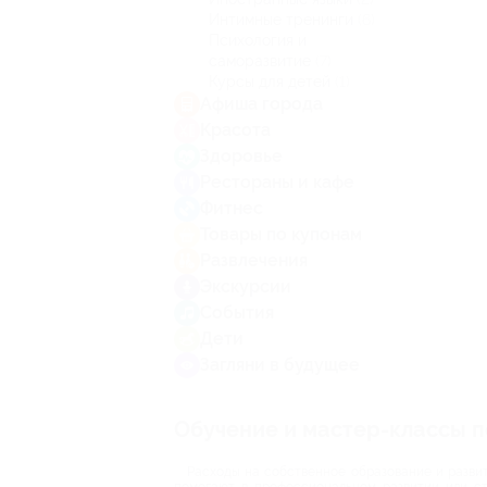
Интимные тренинги
(6)
Психология и
саморазвитие
(7)
Курсы для детей
(1)
Афиша города
Красота
Здоровье
Рестораны и кафе
Фитнес
Товары по купонам
Развлечения
Экскурсии
События
Дети
Загляни в будущее
Обучение и мастер-классы п
Расходы на собственное образование и развит