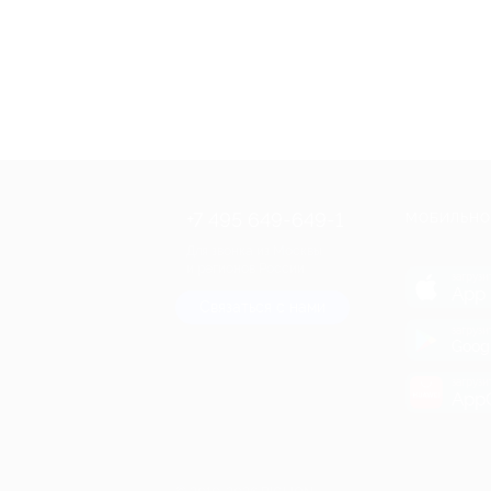
+7 495 649-649-1
МОБИЛЬНО
Для звонка из Москвы
и регионов России
загрузи
App 
Связаться с нами
загрузи
Goog
загрузи
AppG