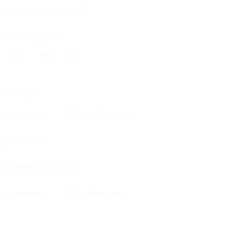
ремя продаж ограничено!
литься с друзьями
жие акции
алон красоты
Баночный массаж
тоун-массаж
асслабляющий массаж
ассаж спины
Ручной массаж