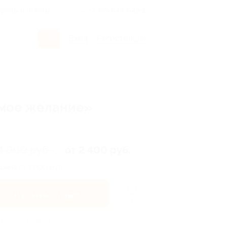
росы и ответы
+7 495 649-649-1
Вход
/
Регистрация
сьмое желание»
4 000 руб.
от 2 400 руб.
омия от 1 600 руб.
Купить купон
3
 купона купили