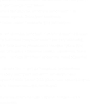
епрессивное состояние);
еская процедура, которую выполняют при
енных зерном (обладает мощными
 свойствами, показана при целлюлите
о тот массаж, который считается классическим
ого массажа прорабатывают все группы мышц,
ами; благодаря уникальной технике туйна, при
ми пальцами и ладонью мышцы, мышечная ткань
 свою очередь улучшает кровоток, лимфодренаж
 «Виватон» — это активизация ферментных
ез кожу (экстракт является антивирусным
ержит в себе более 200 различных компонентов,
нты, микроэлементы, витамины).
учения консультации у врача-специалиста
оказаниям.