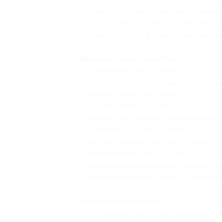
— Скидка 40% на 1 сеанс массажа на 
— Скидка 42% на 2 сеанса массажа на
— Скидка 44% на 3 сеанса массажа на
Виды массажа на выбор:
— стоун-массаж (60 минут);
— массаж тела травяными мешочками
— массаж гуаша (45 минут);
— огненный массаж (45 минут);
— релакс-массаж горячими камнями 
— солевой массаж (60 минут);
— авторский массаж тела (60 минут)
— баночный массаж (60 минут);
— китайский массаж тела туйна (60 м
— массаж-пропитка тела экстрактом
Описание массажей:
— стоун-массаж — это буквально ле