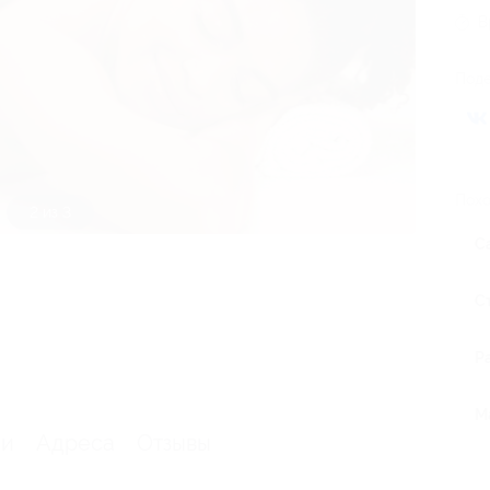
В
Поде
Похо
3 из 3
С
С
Р
М
ии
Адреса
Отзывы