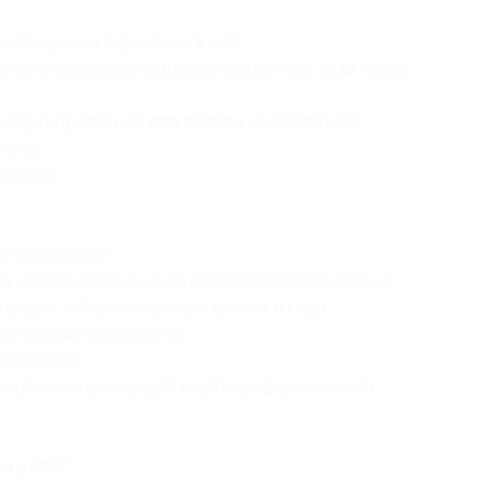
ть купона (простынь, 1 шт.);
 или переносе записи не менее чем за 12 часов.
н-бронирования, для записи необходимо:
лугу;
ования
;
ктные данные;
ать номер купона
и код бронирования (в случае,
 предоставления номера купона и кода
по полной стоимости);
писаться»;
ся администратор для подтверждения записи
ы услуг: