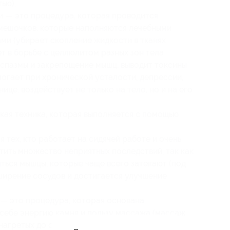
ью);
 — это процедура, которая проводится
мешочков, которые наполняются лечебными
ми (убирает скопление жидкости в тканях
т в борьбе с целлюлитом разных зон тела
т спазмы и закрепощение мышц, выводит токсины
могает при хронической усталости, депрессии,
це, воздействует не только на тело, но и на его
кая техника, которая выполняется с помощью
тех, кто работает на сидячей работе и очень
тить множество неприятных последствий, так как
ться мышцы, которые чаще всего затекают (под
ширение сосудов и достигается улучшение
— это процедура, которая основана
 себе энергию камня и пользу массажа (массаж
нагретых до определенной температуры