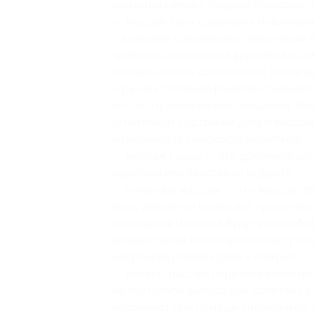
нагретые камни с гладкой поверхност
— массаж тела травяными мешочками
с помощью специальных полотняных 
травами, специями и эфирными масла
и отеки нижних конечностей, помогае
и разных степеней развития, снимае
после отравлений или похудения, по
угнетенном состоянии духа и бессонни
возможность самовосстановиться);
— массаж гуаша — это древнекитайс
скребков или пластин из нефрита;
— огненный массаж — это массаж для 
мало двигается (помогает предотвра
в процессе массажа будут расслабля
воздействием тепла происходит рас
микроциркуляции крови и лимфы));
— релакс-массаж горячими камнями 
на восточной философии, сочетает в
выполняют при помощи специальных 