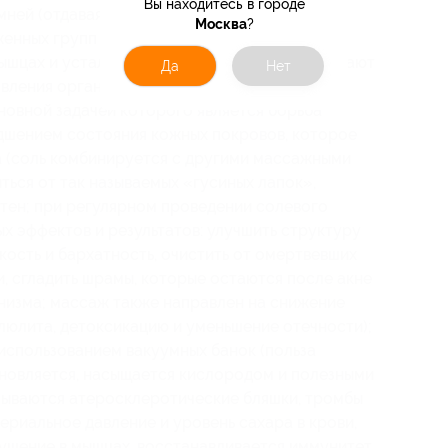
Вы находитесь в городе
мней (отдавая свое тепло, они способствуют
Москва
?
нных групп мышц); это один из лучших
мышцах и усталость (в комплексе они превращают
Да
Нет
вления организма и релакс));
новной задачей которого является борьба
удшением состояния кожных покровов, которое
а (соль комбинируется с другими массажными
ться от так называемых «гусиных лапок»,
ятен; при регулярном проведении солевого
 эффектов и результатов: улучшить структуру
кость и бархатность, очистить от омертвевших
и, сгладить шрамы, которые остаются после акне
анизма; массаж также направлен на снижение
ллюлита, детоксикацию и уменьшение отечности);
использованием вакуумных банок (польза
бновляется, насыщается кислородом и полезными
ываются атеросклеротические бляшки, тромбы
ериальное давление и уровень сахара в крови,
ущение в мышцах, восстанавливается иммунитет,