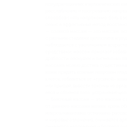
полудрагоценных и вулканических ка
расслаблению и прогреванию напряже
способов снять напряжение, боль в 
сеанс в эффективный метод восстано
— солевой массаж — это массаж, ос
с разными стадиями целлюлита и ух
наблюдается с увеличением возраст
средствами; массаж помогает избави
дряблости, веснушек и пигментных п
массажа можно достичь существенных
кожи, придать кожным покровам глад
клеток, избавиться от «гусиной» кож
или прыщей, вывести токсины из орг
веса и объемов тела, устранение це
— баночный массаж — это массаж с 
от данного массажа велика: кровь о
микроэлементами, остепенно рассас
и жировые отложения, снижается арт
снижается напряжение и болевое ощ