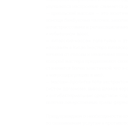
улучшается настроение, снимается д
— креольский массаж — это экзотич
помощи бамбуковых палочек, заполн
антистрессовыми и релаксационными
и избыточном весе);
— китайский массаж тела туйна — эт
массажем в Китае (мастера китайск
начиная от головы и заканчивая пятк
которой мастера придавливают свои
становится более эластичной, что в
и микроциркуляцию в них);
— массаж-пропитка тела экстрактом
систем организма, вывод шлаков чер
и антибактериальным средством, сод
включая лекарственные травы, ферме
Предупреждаем о необходимости пол
по оказываемым услугам и противоп