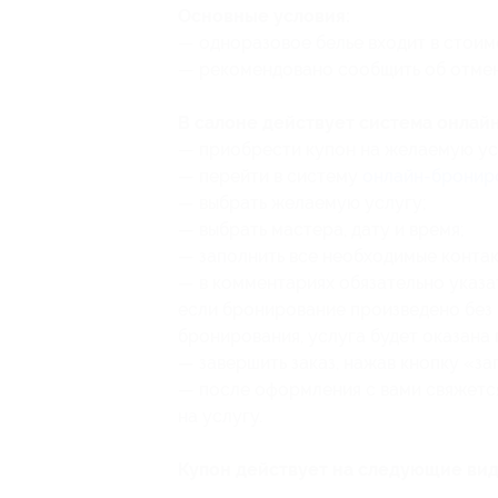
Основные условия:
— одноразовое белье входит в стоимос
— рекомендовано сообщить об отмене
В салоне действует система онлай
— ⁠⁠приобрести купон на желаемую ус
— ⁠перейти в систему
онлайн-бронир
— ⁠⁠выбрать желаемую услугу;
— ⁠⁠выбрать мастера, дату и время;
— ⁠⁠заполнить все необходимые конта
— ⁠в комментариях обязательно указ
если бронирование произведено без
бронирования, услуга будет оказана 
— ⁠завершить заказ, нажав кнопку «за
— ⁠после оформления с вами свяжет
на услугу.
Купон действует на следующие вид