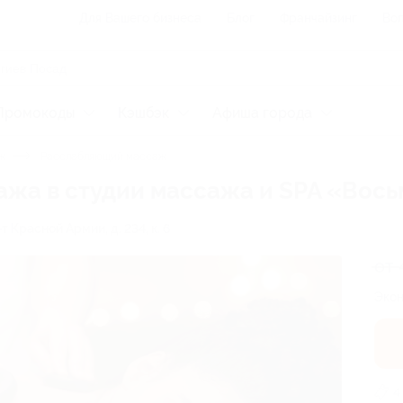
Для Вашего бизнеса
Блог
Франчайзинг
Воп
Промокоды
Кэшбэк
Афиша города
ж
Расслабляющий массаж
ссажа в студии массажа и SPA «Во
т Красной Армии, д. 234, к. 6
от 
Экон
4