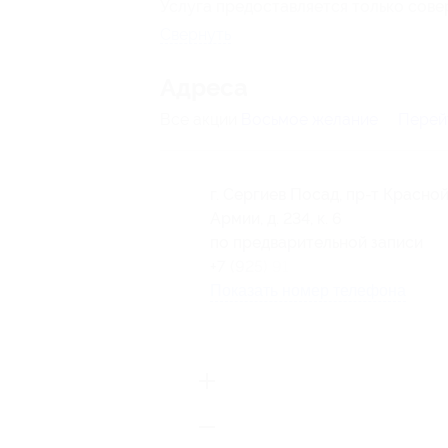
Услуга предоставляется только сов
Свернуть
Адресa
Все акции
Восьмое желание
Перей
г. Сергиев Посад, пр-т Красно
Армии, д. 234, к. 6
по предварительной записи
+7 (925) 912-34-42
Показать номер телефона