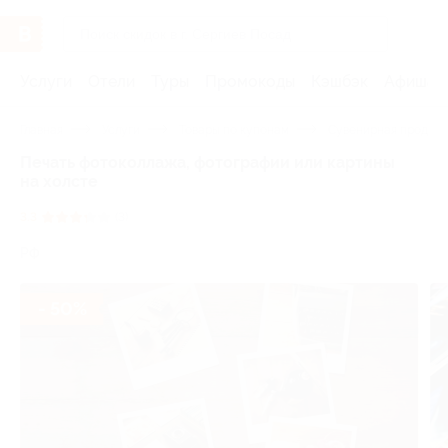
Услуги
Отели
Туры
Промокоды
Кэшбэк
Афиша 
Главная
Услуги
Товары по купонам
Сувенирная продукц
Печать фотоколлажа, фотографии или картины
на холсте
3.3
(3)
РФ
- 50%