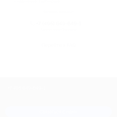
и надежными партнерами
Остались вопросы?
+7 (495) 649-649-1
Горячая линия Биглиона
Перейти в FAQ
+7 495 649-649-1
Для звонка из Москвы
и регионов России
Связаться с нами