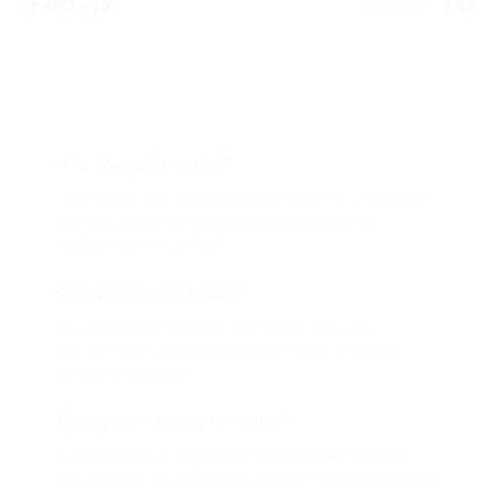
1 470 руб.
2 100 руб.
скидка 50% за
Что такое Биглион?
Biglion это про специальные акции, по условиям
которых вы можете приобрести купон со
скидкой от 50 до 90%
Откуда такие скидки?
Мы непосредственно работаем с каждым
партнером и договариваемся с ним о лучших
условиях для вас
Смогу ли я вернуть купон?
Если что-то случится, мы обязательно вернем
вам деньги. Мы работаем только с проверенными