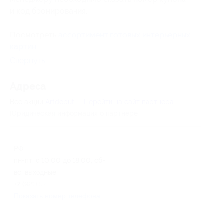
и код бронирования
.
Посмотреть
ассортимент готовых интерьерных
картин
.
Свернуть
Адресa
Все акции
Artdebut
Перейти на сайт партнера
Юридическая информация о партнёре
РФ
пн-пт: с 10:00 до 18:00, сб-
вс: выходные
+7 (921) 571-44-54
Показать номер телефона