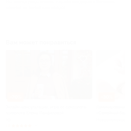
Мы всегда рады помочь: служба поддержки Биглиона
ответит на любой ваш вопрос
Вам может понравиться
–50%
–30%
Безлимитное
а-
Ламинирование ресниц в салоне
коррекции фи
«Семейный барбер»
Club
Новоугличское ш, д. 58б
Красной Армии