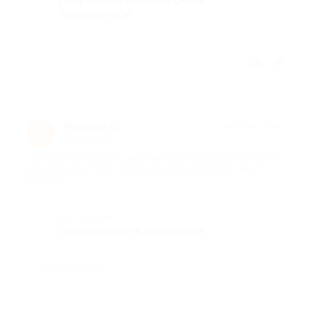
получателю подарка очень
понравилось!
Отзыв полезен?
Максим С.
★
★
★
★
★
М
1 год назад
про Печать фотографии, картины или фотоколлажа на холсте
размером 30×20 см от компании Artdebut (600 руб. вместо
1200 руб.)
Достоинства
Оперативность менеджера
Недостатки
-