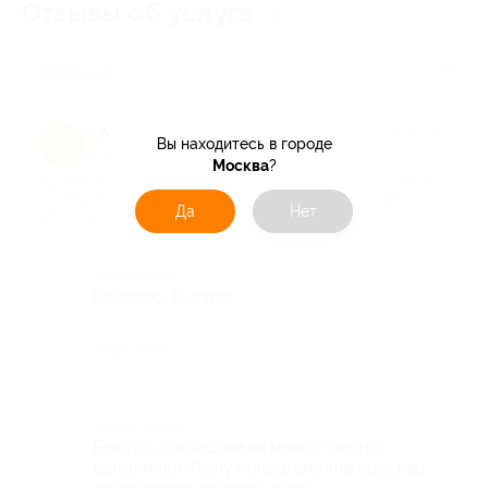
Отзывы об услуге
4
Полезные
Мария
★
★
★
★
★
М
Вы находитесь в городе
4 месяца назад
Москва
?
про Печать фотографии, картины или фотоколлажа на холсте
размером 40×30 см от компании Artdebut (1300 руб. вместо
Да
Нет
2600 руб.)
Достоинства
Красиво, быстро
Недостатки
-
Комментарий
Быстро согласовали макет, быстро
выполнили. Получилось вполне красиво,