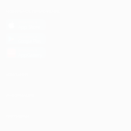
МОБИЛЬНОЕ ПРИЛОЖЕНИЕ
загрузить в
App Store
загрузить в
Google Play
загрузить в
AppGallery
КОМПАНИЯ
ИНФОРМАЦИЯ
ПАРТНЕРАМ